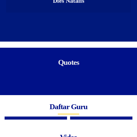
Dies Natalis
Quotes
Daftar Guru
Didik T. E. H.
Yuswandono