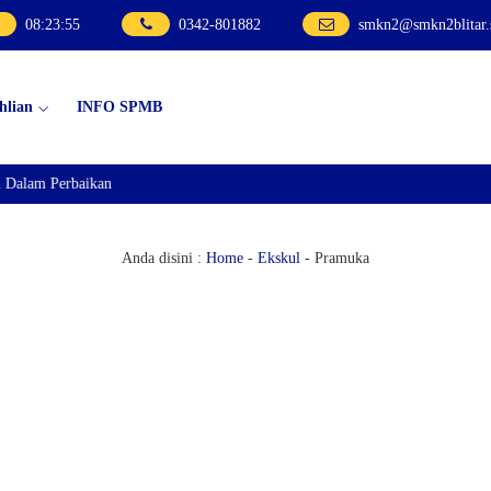
08
:
23
:
55
0342-801882
smkn2@smkn2blitar.
hlian
INFO SPMB
Dalam Perbaikan
Anda disini :
Home
-
Ekskul
-
Pramuka