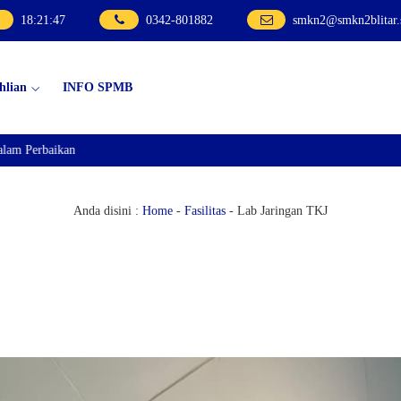
18
:
21
:
48
0342-801882
smkn2@smkn2blitar.
hlian
INFO SPMB
m Perbaikan
Anda disini :
Home
-
Fasilitas
-
Lab Jaringan TKJ