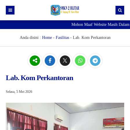
Mohon Maaf Website Masih Dalam 
Profil Sekolah
Konsentrasi Keahlian
Anda disini :
Home
-
Fasilitas
-
Lab. Kom Perkantoran
INFO SPMB
Akuntansi Lembaga
Manajemen Perkantoran
TKJ
Lab. Kom Perkantoran
Selasa, 5 Mei 2026