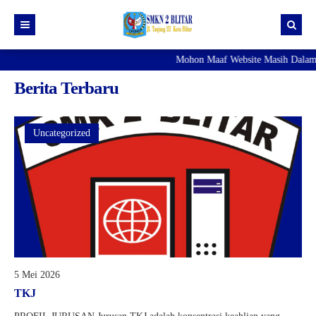
Mohon Maaf Website Masih Dalam
Profil Sekolah
Berita Terbaru
Konsentrasi Keahlian
INFO SPMB
Akuntansi Lembaga
Uncategorized
Manajemen Perkantoran
TKJ
5 Mei 2026
TKJ