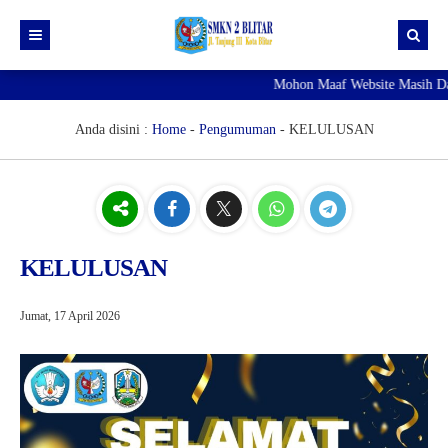
Mohon Maaf Website Masih Da
Profil Sekolah
Konsentrasi Keahlian
Anda disini :
Home
-
Pengumuman
-
KELULUSAN
INFO SPMB
Akuntansi Lembaga
Manajemen Perkantoran
TKJ
KELULUSAN
Jumat, 17 April 2026