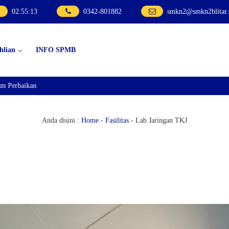
02
:
55
:
13
0342-801882
smkn2@smkn2blitar.
hlian
INFO SPMB
 Perbaikan
Anda disini :
Home
-
Fasilitas
-
Lab Jaringan TKJ