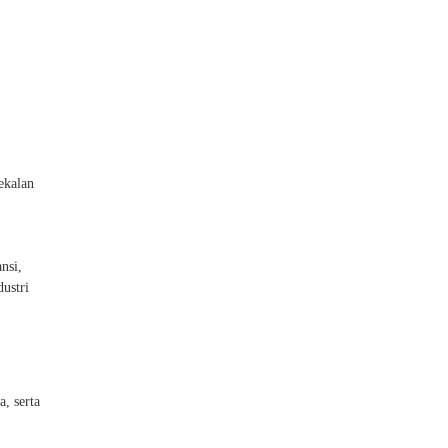
ekalan
nsi,
dustri
, serta