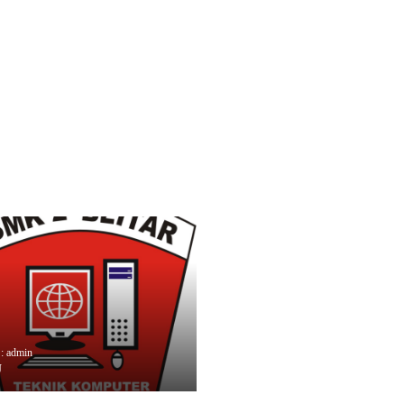
 : admin
J