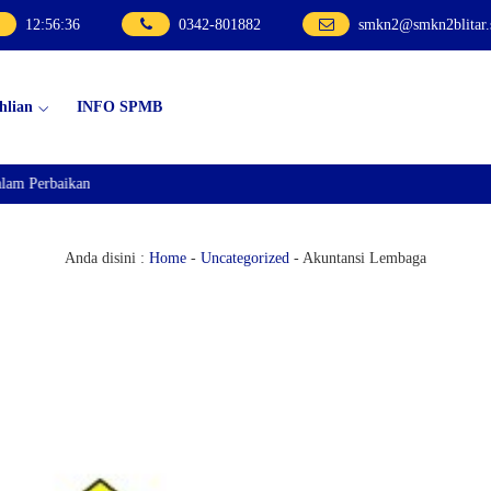
12
:
56
:
37
0342-801882
smkn2@smkn2blitar.
hlian
INFO SPMB
m Perbaikan
Anda disini :
Home
-
Uncategorized
-
Akuntansi Lembaga